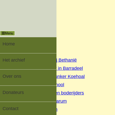
Menu
Sluiten
Oud-Tzummarum |
Digitaal Dorpsarchief
Menu
Home
Het archief
Home
▼
Het archief
Geschiedenis Nij Bethanië
Oorlog en verzet in Barradeel
Over ons
Geschiedenis Bunker Koehoal
Buurtschap Koehool
Donateurs
Beurtschippers en boderijders
Kaatsen Tzummarum
Contact
V.V. Tzummarum