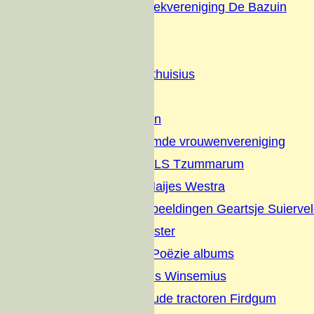
Christelijke Muziekvereniging De Bazuin
Dorpsfeesten
Diversen
Geschiedenis Althuisius
Families
Nut en Genoegen
Vrijzinnig hervormde vrouwenvereniging
Jaarverslagen OLS Tzummarum
Gedichten Jan Haijes Westra
Gedichten en Afbeeldingen Geartsje Suierve
Overlijdens Register
Sikke vertelt en Poëzie albums
Dagboek Albertus Winsemius
Elfstedentocht oude tractoren Firdgum