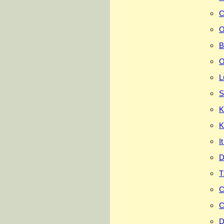
C
O
B
O
L
S
K
K
I
D
T
C
C
D