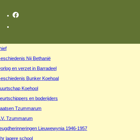
hief
eschiedenis Nij Bethanië
orlog en verzet in Barradeel
eschiedenis Bunker Koehoal
uurtschap Koehool
eurtschippers en boderijders
aatsen Tzummarum
.V. Tzummarum
eugdherinneringen Lieuwewynia 1946-1957
hr lagere school