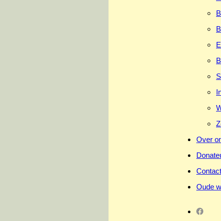
B
B
E
B
S
I
W
Z
Over o
Donate
Contac
Oude w