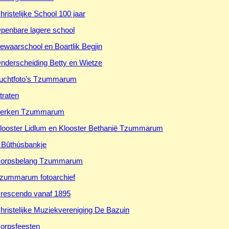
hristelijke School 100 jaar
penbare lagere school
ewaarschool en Boartlik Begjin
nderscheiding Betty en Wietze
uchtfoto’s Tzummarum
traten
erken Tzummarum
looster Lidlum en Klooster Bethanië Tzummarum
t Bûthúsbankje
orpsbelang Tzummarum
zummarum fotoarchief
rescendo vanaf 1895
hristelijke Muziekvereniging De Bazuin
orpsfeesten