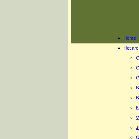
Ga
naar
inhoud
Home
Het arc
G
O
G
B
B
K
V
J
C