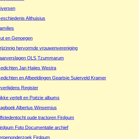
iversen
eschiedenis Althuisius
amilies
ut en Genoegen
rijzinnig hervormde vrouwenvereniging
aarverslagen OLS Tzummarum
edichten Jan Haijes Westra
edichten en Afbeeldingen Geartsje Suierveld Kramer
verlijdens Register
ikke vertelt en Poëzie albums
agboek Albertus Winsemius
lfstedentocht oude tractoren Firdgum
irdgum Foto Documentatie archief
erpenonderzoek Firdgum