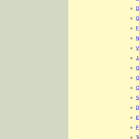
D
G
F
N
V
J
G
G
O
S
D
E
F
T