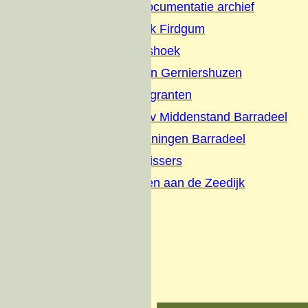
Firdgum Foto Documentatie archief
Terpenonderzoek Firdgum
Buurtschap Dijkshoek
Boerepleatsen en Gerniershuzen
Evacues en Emigranten
Briefhoofden-Adv Middenstand Barradeel
Schilderijen tekeningen Barradeel
Interviews met vissers
Wonen en werken aan de Zeedijk
Zeedijk visserij
Over ons
Donateurs
Contact
Oude website