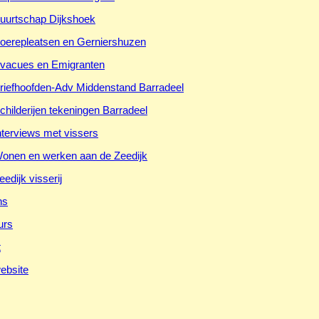
uurtschap Dijkshoek
oerepleatsen en Gerniershuzen
vacues en Emigranten
riefhoofden-Adv Middenstand Barradeel
childerijen tekeningen Barradeel
nterviews met vissers
onen en werken aan de Zeedijk
eedijk visserij
ns
urs
t
ebsite