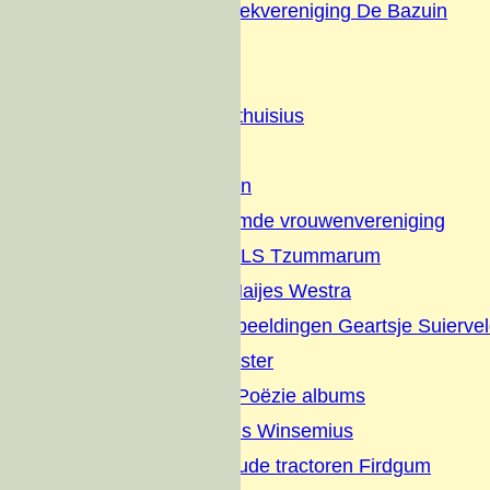
Christelijke Muziekvereniging De Bazuin
Dorpsfeesten
Diversen
Geschiedenis Althuisius
Families
Nut en Genoegen
Vrijzinnig hervormde vrouwenvereniging
Jaarverslagen OLS Tzummarum
Gedichten Jan Haijes Westra
Gedichten en Afbeeldingen Geartsje Suierve
Overlijdens Register
Sikke vertelt en Poëzie albums
Dagboek Albertus Winsemius
Elfstedentocht oude tractoren Firdgum