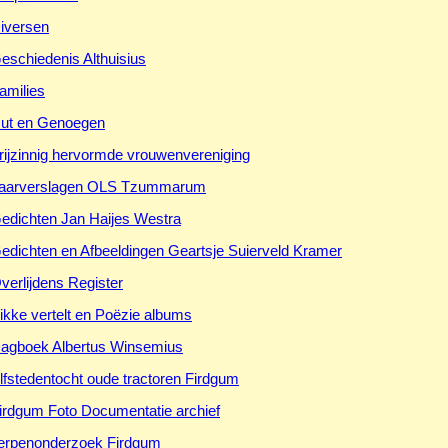
iversen
eschiedenis Althuisius
amilies
ut en Genoegen
rijzinnig hervormde vrouwenvereniging
aarverslagen OLS Tzummarum
edichten Jan Haijes Westra
edichten en Afbeeldingen Geartsje Suierveld Kramer
verlijdens Register
ikke vertelt en Poëzie albums
agboek Albertus Winsemius
lfstedentocht oude tractoren Firdgum
irdgum Foto Documentatie archief
erpenonderzoek Firdgum