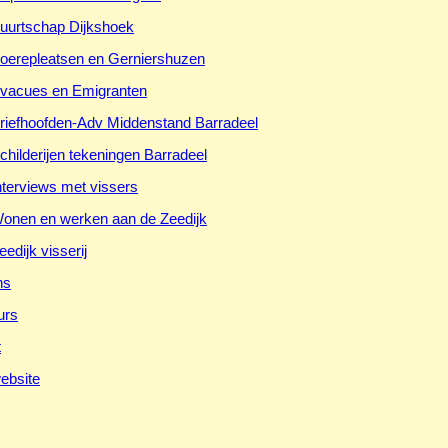
uurtschap Dijkshoek
oerepleatsen en Gerniershuzen
vacues en Emigranten
riefhoofden-Adv Middenstand Barradeel
childerijen tekeningen Barradeel
nterviews met vissers
onen en werken aan de Zeedijk
eedijk visserij
ns
urs
t
ebsite