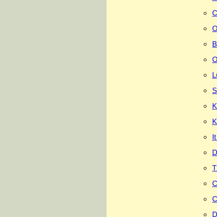
C
O
B
O
L
S
K
K
I
D
T
C
C
D