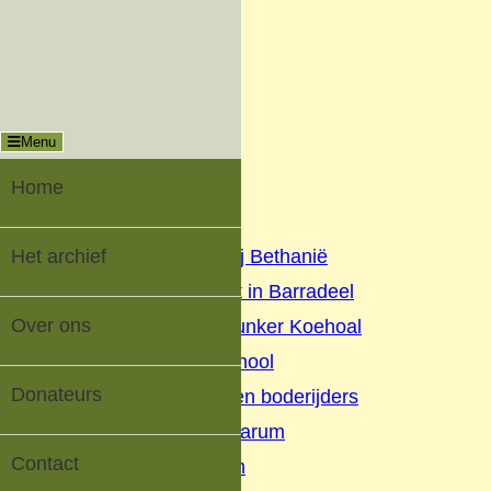
Menu
Sluiten
Oud-Tzummarum |
Digitaal Dorpsarchief
Menu
Home
Het archief
Home
▼
Het archief
Geschiedenis Nij Bethanië
Oorlog en verzet in Barradeel
Over ons
Geschiedenis Bunker Koehoal
Buurtschap Koehool
Donateurs
Beurtschippers en boderijders
Kaatsen Tzummarum
Contact
V.V. Tzummarum