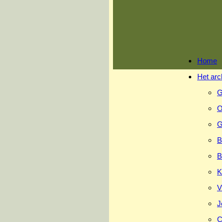
Ga
naar
inhoud
Home
Het arc
G
O
G
B
B
K
V
J
C