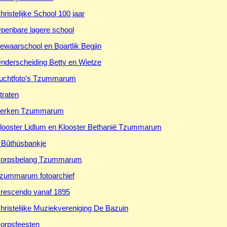
hristelijke School 100 jaar
penbare lagere school
ewaarschool en Boartlik Begjin
nderscheiding Betty en Wietze
uchtfoto’s Tzummarum
traten
erken Tzummarum
looster Lidlum en Klooster Bethanië Tzummarum
t Bûthúsbankje
orpsbelang Tzummarum
zummarum fotoarchief
rescendo vanaf 1895
hristelijke Muziekvereniging De Bazuin
orpsfeesten