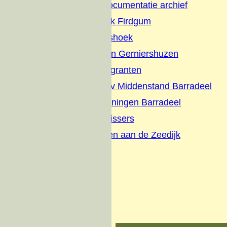
Firdgum Foto Documentatie archief
Terpenonderzoek Firdgum
Buurtschap Dijkshoek
Boerepleatsen en Gerniershuzen
Evacues en Emigranten
Briefhoofden-Adv Middenstand Barradeel
Schilderijen tekeningen Barradeel
Interviews met vissers
Wonen en werken aan de Zeedijk
Zeedijk visserij
Over ons
Donateurs
Contact
Oude website