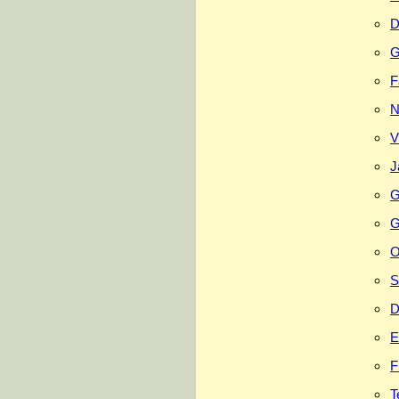
D
G
F
N
V
J
G
G
O
S
D
E
F
T