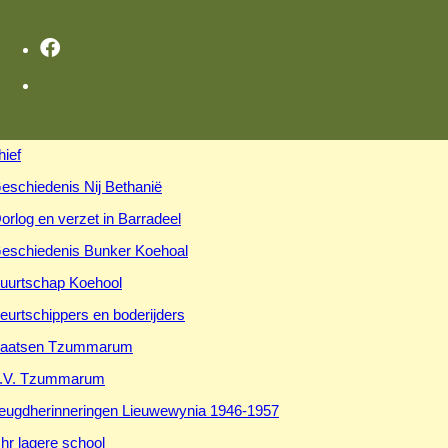
hief
eschiedenis Nij Bethanië
orlog en verzet in Barradeel
eschiedenis Bunker Koehoal
uurtschap Koehool
eurtschippers en boderijders
aatsen Tzummarum
.V. Tzummarum
eugdherinneringen Lieuwewynia 1946-1957
hr lagere school