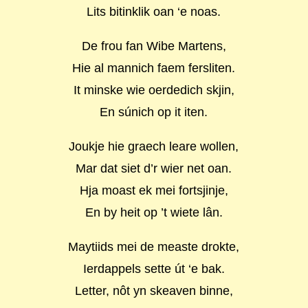
Lits bitinklik oan ‘e noas.
De frou fan Wibe Martens,
Hie al mannich faem fersliten.
It minske wie oerdedich skjin,
En súnich op it iten.
Joukje hie graech leare wollen,
Mar dat siet d’r wier net oan.
Hja moast ek mei fortsjinje,
En by heit op ’t wiete lân.
Maytiids mei de measte drokte,
Ierdappels sette út ‘e bak.
Letter, nôt yn skeaven binne,