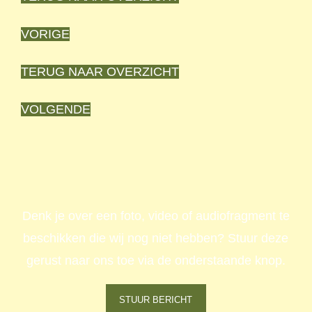
VORIGE
TERUG NAAR OVERZICHT
VOLGENDE
Denk je over een foto, video of audiofragment te
beschikken die wij nog niet hebben? Stuur deze
gerust naar ons toe via de onderstaande knop.
STUUR BERICHT