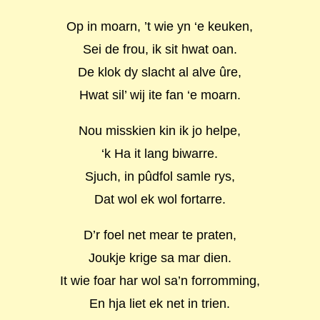
Op in moarn, ’t wie yn ‘e keuken,
Sei de frou, ik sit hwat oan.
De klok dy slacht al alve ûre,
Hwat sil’ wij ite fan ‘e moarn.
Nou misskien kin ik jo helpe,
‘k Ha it lang biwarre.
Sjuch, in pûdfol samle rys,
Dat wol ek wol fortarre.
D’r foel net mear te praten,
Joukje krige sa mar dien.
It wie foar har wol sa’n forromming,
En hja liet ek net in trien.