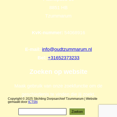
8851 HB
Tzummarum
KvK-nummer:
54068916
E-mail:
info@oudtzummarum.nl
Bel:
+31652373233
Zoeken op website
Maak gebruik van onze zoekfunctie om de
geschiedenis te vinden die jij zoekt.
Copyright © 2025 Stichting Dorpsarchief Tzummarum | Website
gemaakt door
ICTSN
Zoeken
oeken