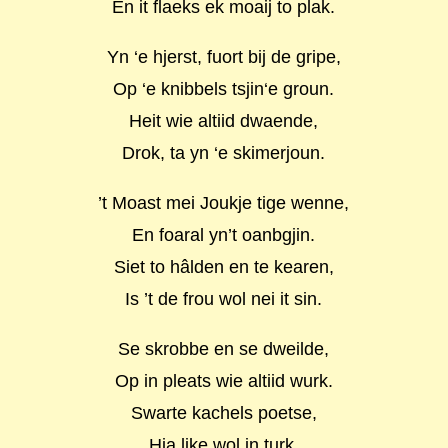
En it flaeks ek moaij to plak.
Yn ‘e hjerst, fuort bij de gripe,
Op ‘e knibbels tsjin‘e groun.
Heit wie altiid dwaende,
Drok, ta yn ‘e skimerjoun.
’t Moast mei Joukje tige wenne,
En foaral yn’t oanbgjin.
Siet to hâlden en te kearen,
Is ’t de frou wol nei it sin.
Se skrobbe en se dweilde,
Op in pleats wie altiid wurk.
Swarte kachels poetse,
Hja like wol in turk.