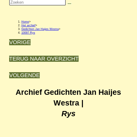
Zoek
op
deze
Home
>
Het archief
>
Gedichten Jan Haijes Westra
>
site
10097 Rys
VORIGE
TERUG NAAR OVERZICHT
VOLGENDE
Archief Gedichten Jan Haijes
Westra
|
Rys