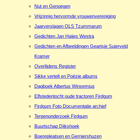
Nut en Genoegen
Vrijzinnig hervormde vrouwenvereniging
Jaarverslagen OLS Tzummarum
Gedichten Jan Haijes Westra
Gedichten en Afbeeldingen Geartsje Suierveld
Kramer
Overlijdens Register
Sikke vertelt en Poëzie albums
Dagboek Albertus Winsemius
Elfstedentocht oude tractoren Firdgum
Firdgum Foto Documentatie archief
Terpenonderzoek Firdgum
Buurtschap Dijkshoek
Boerepleatsen en Gerniershuzen