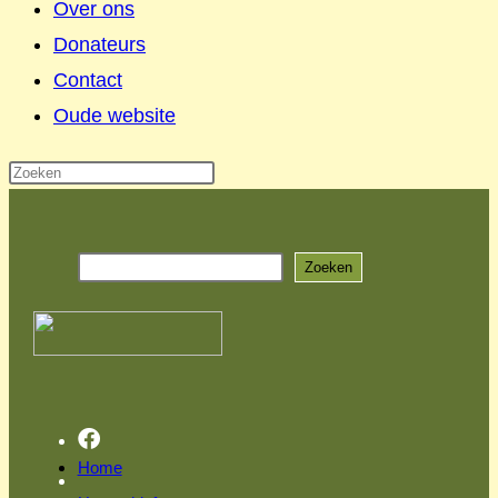
Over ons
Donateurs
Contact
Oude website
Ga
naar
Zoeken
inhoud
Zoeken
Home