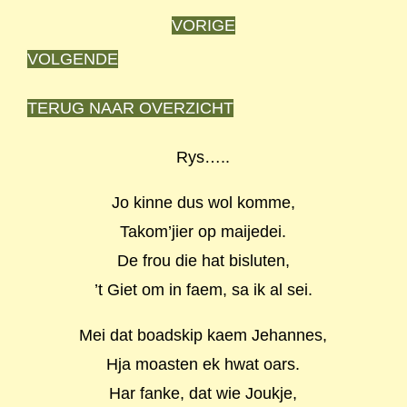
VORIGE
VOLGENDE
TERUG NAAR OVERZICHT
Rys…..
Jo kinne dus wol komme,
Takom’jier op maijedei.
De frou die hat bisluten,
’t Giet om in faem, sa ik al sei.
Mei dat boadskip kaem Jehannes,
Hja moasten ek hwat oars.
Har fanke, dat wie Joukje,