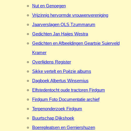
Nut en Genoegen
Vrijzinnig hervormde vrouwenvereniging
Jaarverslagen OLS Tzummarum
Gedichten Jan Haijes Westra
Gedichten en Afbeeldingen Geartsje Suierveld
Kramer
Overlijdens Register
Sikke vertelt en Poëzie albums
Dagboek Albertus Winsemius
Elfstedentocht oude tractoren Firdgum
Firdgum Foto Documentatie archief
Terpenonderzoek Firdgum
Buurtschap Dijkshoek
Boerepleatsen en Gerniershuzen