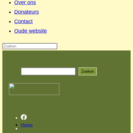
Over ons
Donateurs
Contact
Oude website
Ga
naar
Zoeken
inhoud
Zoeken
Home