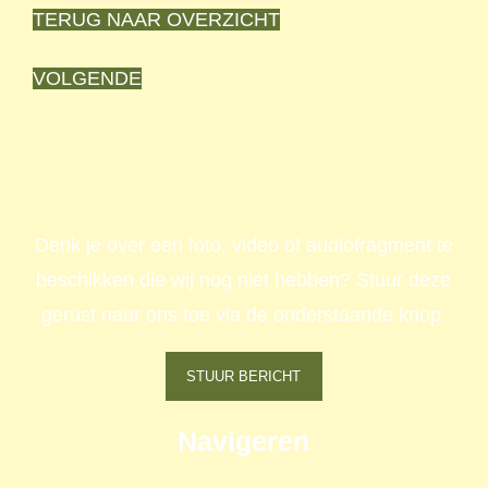
TERUG NAAR OVERZICHT
VOLGENDE
Denk je over een foto, video of audiofragment te
beschikken die wij nog niet hebben? Stuur deze
gerust naar ons toe via de onderstaande knop.
STUUR BERICHT
Navigeren