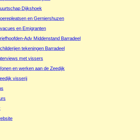
uurtschap Dijkshoek
oerepleatsen en Gerniershuzen
vacues en Emigranten
riefhoofden-Adv Middenstand Barradeel
childerijen tekeningen Barradeel
nterviews met vissers
onen en werken aan de Zeedijk
eedijk visserij
ns
urs
t
ebsite