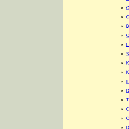
C
O
B
O
L
S
K
K
I
D
T
C
C
D