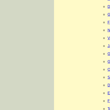
D
G
F
N
V
J
G
G
O
S
D
E
F
T