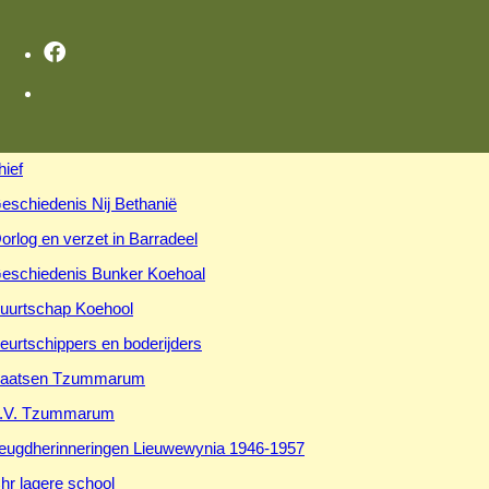
hief
eschiedenis Nij Bethanië
orlog en verzet in Barradeel
eschiedenis Bunker Koehoal
uurtschap Koehool
eurtschippers en boderijders
aatsen Tzummarum
.V. Tzummarum
eugdherinneringen Lieuwewynia 1946-1957
hr lagere school