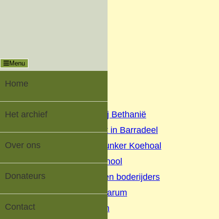
Menu
Sluiten
Oud-Tzummarum |
Digitaal Dorpsarchief
Menu
Home
Het archief
Home
▼
Het archief
Geschiedenis Nij Bethanië
Oorlog en verzet in Barradeel
Over ons
Geschiedenis Bunker Koehoal
Buurtschap Koehool
Donateurs
Beurtschippers en boderijders
Kaatsen Tzummarum
Contact
V.V. Tzummarum