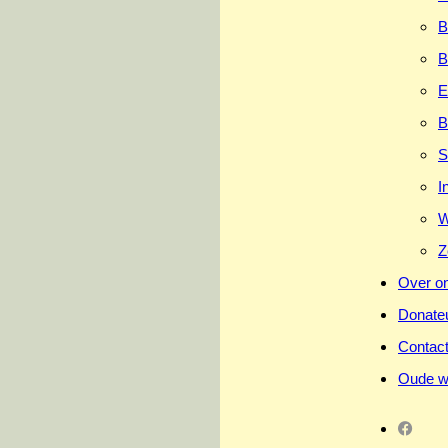
B
B
E
B
S
I
W
Z
Over o
Donate
Contac
Oude w