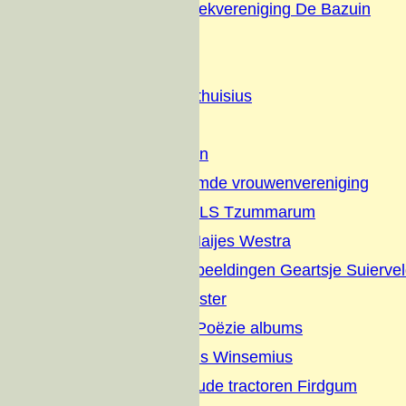
Christelijke Muziekvereniging De Bazuin
Dorpsfeesten
Diversen
Geschiedenis Althuisius
Families
Nut en Genoegen
Vrijzinnig hervormde vrouwenvereniging
Jaarverslagen OLS Tzummarum
Gedichten Jan Haijes Westra
Gedichten en Afbeeldingen Geartsje Suierve
Overlijdens Register
Sikke vertelt en Poëzie albums
Dagboek Albertus Winsemius
Elfstedentocht oude tractoren Firdgum