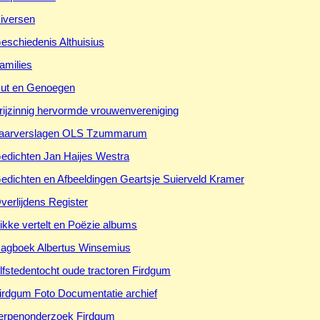
iversen
eschiedenis Althuisius
amilies
ut en Genoegen
rijzinnig hervormde vrouwenvereniging
aarverslagen OLS Tzummarum
edichten Jan Haijes Westra
edichten en Afbeeldingen Geartsje Suierveld Kramer
verlijdens Register
ikke vertelt en Poëzie albums
agboek Albertus Winsemius
lfstedentocht oude tractoren Firdgum
irdgum Foto Documentatie archief
erpenonderzoek Firdgum