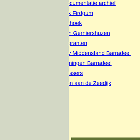
Firdgum Foto Documentatie archief
Terpenonderzoek Firdgum
Buurtschap Dijkshoek
Boerepleatsen en Gerniershuzen
Evacues en Emigranten
Briefhoofden-Adv Middenstand Barradeel
Schilderijen tekeningen Barradeel
Interviews met vissers
Wonen en werken aan de Zeedijk
Zeedijk visserij
Over ons
Donateurs
Contact
Oude website