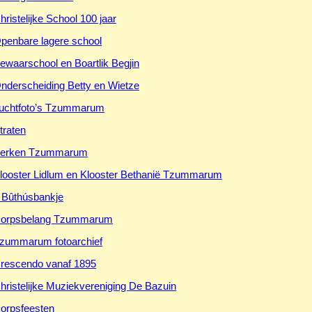
hristelijke School 100 jaar
penbare lagere school
ewaarschool en Boartlik Begjin
nderscheiding Betty en Wietze
uchtfoto’s Tzummarum
traten
erken Tzummarum
looster Lidlum en Klooster Bethanië Tzummarum
t Bûthúsbankje
orpsbelang Tzummarum
zummarum fotoarchief
rescendo vanaf 1895
hristelijke Muziekvereniging De Bazuin
orpsfeesten