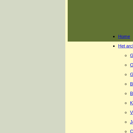
Ga
naar
inhoud
Home
Het arc
G
O
G
B
B
K
V
J
C