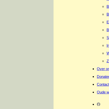
B
B
E
B
S
I
W
Z
Over o
Donate
Contac
Oude w