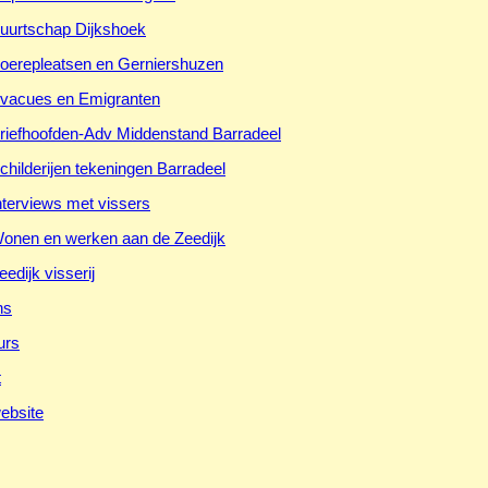
uurtschap Dijkshoek
oerepleatsen en Gerniershuzen
vacues en Emigranten
riefhoofden-Adv Middenstand Barradeel
childerijen tekeningen Barradeel
nterviews met vissers
onen en werken aan de Zeedijk
eedijk visserij
ns
urs
t
ebsite