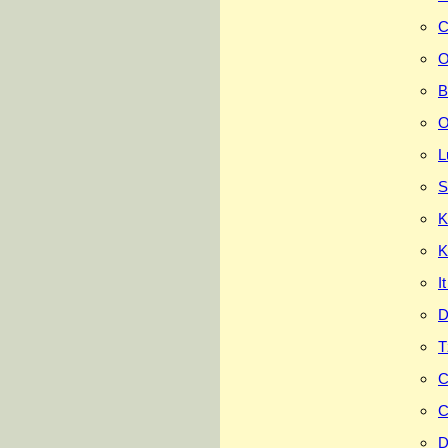
C
O
B
O
L
S
K
K
I
D
T
C
C
D