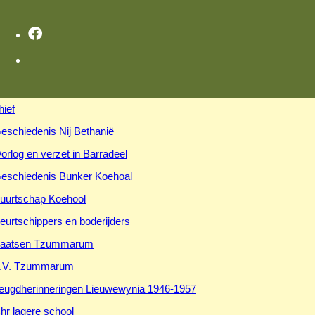
hief
eschiedenis Nij Bethanië
orlog en verzet in Barradeel
eschiedenis Bunker Koehoal
uurtschap Koehool
eurtschippers en boderijders
aatsen Tzummarum
.V. Tzummarum
eugdherinneringen Lieuwewynia 1946-1957
hr lagere school