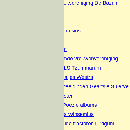
Christelijke Muziekvereniging De Bazuin
Dorpsfeesten
Diversen
Geschiedenis Althuisius
Families
Nut en Genoegen
Vrijzinnig hervormde vrouwenvereniging
Jaarverslagen OLS Tzummarum
Gedichten Jan Haijes Westra
Gedichten en Afbeeldingen Geartsje Suierve
Overlijdens Register
Sikke vertelt en Poëzie albums
Dagboek Albertus Winsemius
Elfstedentocht oude tractoren Firdgum