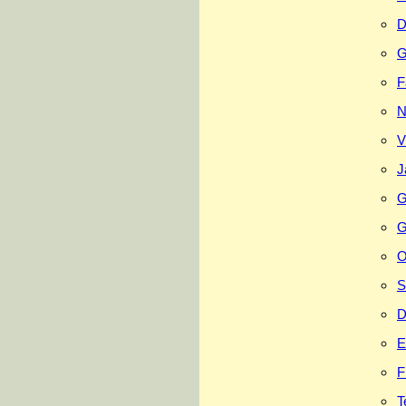
D
G
F
N
V
J
G
G
O
S
D
E
F
T