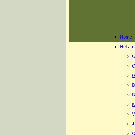
Ga
naar
inhoud
Home
Het arc
G
O
G
B
B
K
V
J
C