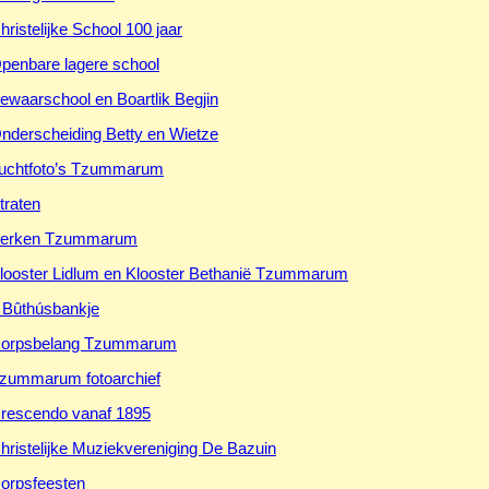
hristelijke School 100 jaar
penbare lagere school
ewaarschool en Boartlik Begjin
nderscheiding Betty en Wietze
uchtfoto’s Tzummarum
traten
erken Tzummarum
looster Lidlum en Klooster Bethanië Tzummarum
t Bûthúsbankje
orpsbelang Tzummarum
zummarum fotoarchief
rescendo vanaf 1895
hristelijke Muziekvereniging De Bazuin
orpsfeesten