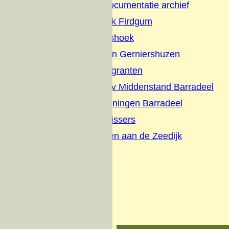
Firdgum Foto Documentatie archief
Terpenonderzoek Firdgum
Buurtschap Dijkshoek
Boerepleatsen en Gerniershuzen
Evacues en Emigranten
Briefhoofden-Adv Middenstand Barradeel
Schilderijen tekeningen Barradeel
Interviews met vissers
Wonen en werken aan de Zeedijk
Zeedijk visserij
Over ons
Donateurs
Contact
Oude website