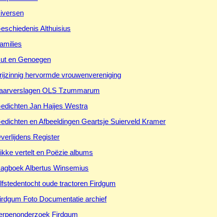
iversen
eschiedenis Althuisius
amilies
ut en Genoegen
rijzinnig hervormde vrouwenvereniging
aarverslagen OLS Tzummarum
edichten Jan Haijes Westra
edichten en Afbeeldingen Geartsje Suierveld Kramer
verlijdens Register
ikke vertelt en Poëzie albums
agboek Albertus Winsemius
lfstedentocht oude tractoren Firdgum
irdgum Foto Documentatie archief
erpenonderzoek Firdgum