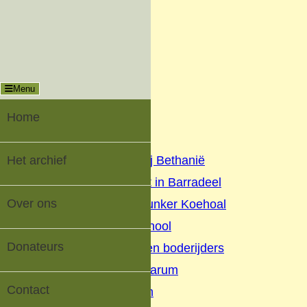
Menu
Sluiten
Oud-Tzummarum |
Digitaal Dorpsarchief
Menu
Home
Het archief
Home
▼
Het archief
Geschiedenis Nij Bethanië
Oorlog en verzet in Barradeel
Over ons
Geschiedenis Bunker Koehoal
Buurtschap Koehool
Donateurs
Beurtschippers en boderijders
Kaatsen Tzummarum
Contact
V.V. Tzummarum