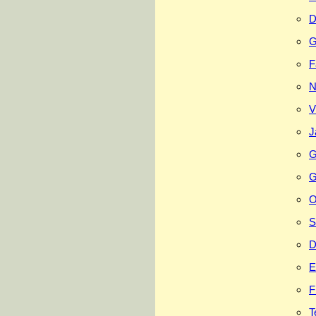
D
G
F
N
V
J
G
G
O
S
D
E
F
T