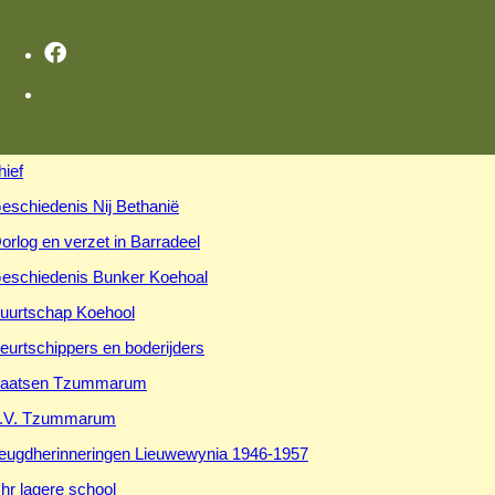
hief
eschiedenis Nij Bethanië
orlog en verzet in Barradeel
eschiedenis Bunker Koehoal
uurtschap Koehool
eurtschippers en boderijders
aatsen Tzummarum
.V. Tzummarum
eugdherinneringen Lieuwewynia 1946-1957
hr lagere school