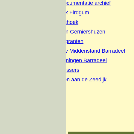
Firdgum Foto Documentatie archief
Terpenonderzoek Firdgum
Buurtschap Dijkshoek
Boerepleatsen en Gerniershuzen
Evacues en Emigranten
Briefhoofden-Adv Middenstand Barradeel
Schilderijen tekeningen Barradeel
Interviews met vissers
Wonen en werken aan de Zeedijk
Zeedijk visserij
Over ons
Donateurs
Contact
Oude website