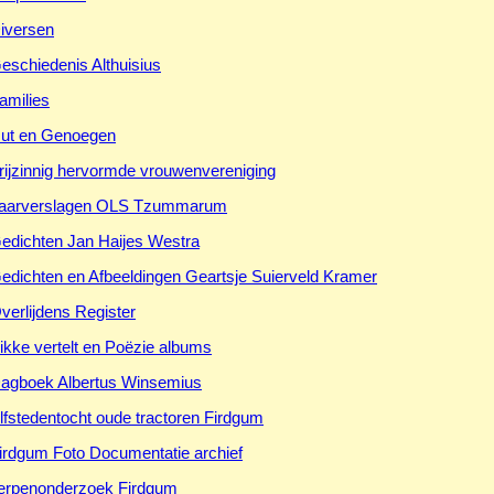
iversen
eschiedenis Althuisius
amilies
ut en Genoegen
rijzinnig hervormde vrouwenvereniging
aarverslagen OLS Tzummarum
edichten Jan Haijes Westra
edichten en Afbeeldingen Geartsje Suierveld Kramer
verlijdens Register
ikke vertelt en Poëzie albums
agboek Albertus Winsemius
lfstedentocht oude tractoren Firdgum
irdgum Foto Documentatie archief
erpenonderzoek Firdgum