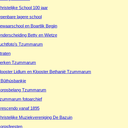
hristelijke School 100 jaar
penbare lagere school
ewaarschool en Boartlik Begjin
nderscheiding Betty en Wietze
uchtfoto’s Tzummarum
traten
erken Tzummarum
looster Lidlum en Klooster Bethanië Tzummarum
t Bûthúsbankje
orpsbelang Tzummarum
zummarum fotoarchief
rescendo vanaf 1895
hristelijke Muziekvereniging De Bazuin
orpsfeesten