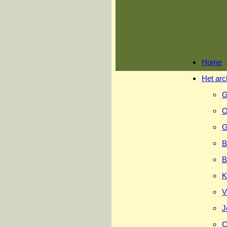
Ga
naar
inhoud
Home
Het arc
G
O
G
B
B
K
V
J
C