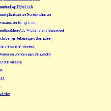
uurtschap Dijkshoek
oerepleatsen en Gerniershuzen
vacues en Emigranten
riefhoofden-Adv Middenstand Barradeel
childerijen tekeningen Barradeel
nterviews met vissers
onen en werken aan de Zeedijk
eedijk visserij
ns
urs
t
ebsite