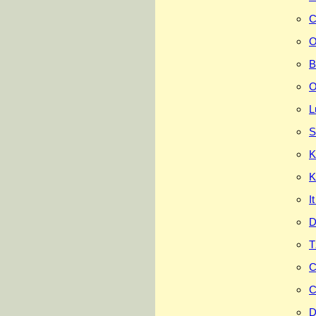
C
O
B
O
L
S
K
K
I
D
T
C
C
D