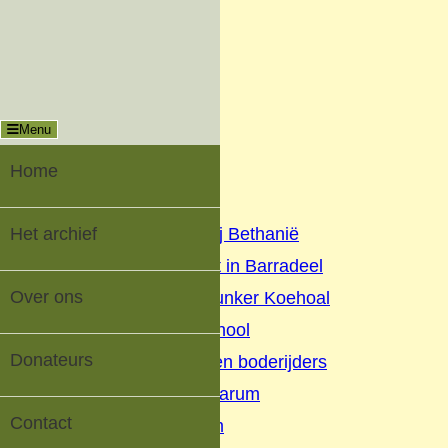
Menu
Sluiten
Oud-Tzummarum |
Digitaal Dorpsarchief
Menu
Home
Het archief
Home
▼
Het archief
Geschiedenis Nij Bethanië
Oorlog en verzet in Barradeel
Over ons
Geschiedenis Bunker Koehoal
Buurtschap Koehool
Donateurs
Beurtschippers en boderijders
Kaatsen Tzummarum
Contact
V.V. Tzummarum