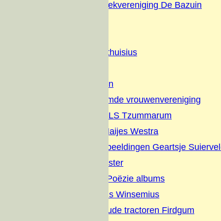
Christelijke Muziekvereniging De Bazuin
Dorpsfeesten
Diversen
Geschiedenis Althuisius
Families
Nut en Genoegen
Vrijzinnig hervormde vrouwenvereniging
Jaarverslagen OLS Tzummarum
Gedichten Jan Haijes Westra
Gedichten en Afbeeldingen Geartsje Suierve
Overlijdens Register
Sikke vertelt en Poëzie albums
Dagboek Albertus Winsemius
Elfstedentocht oude tractoren Firdgum