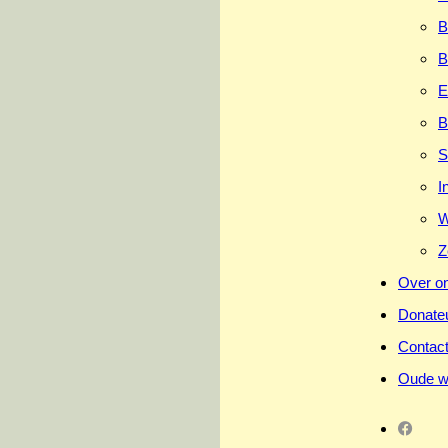
B
B
E
B
S
I
W
Z
Over o
Donate
Contac
Oude w