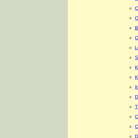
C
O
B
O
L
S
K
K
I
D
T
C
C
D