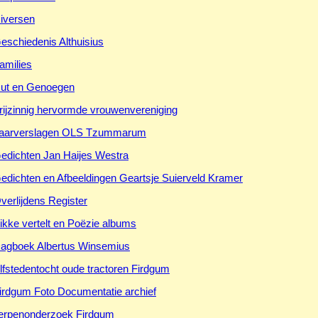
iversen
eschiedenis Althuisius
amilies
ut en Genoegen
rijzinnig hervormde vrouwenvereniging
aarverslagen OLS Tzummarum
edichten Jan Haijes Westra
edichten en Afbeeldingen Geartsje Suierveld Kramer
verlijdens Register
ikke vertelt en Poëzie albums
agboek Albertus Winsemius
lfstedentocht oude tractoren Firdgum
irdgum Foto Documentatie archief
erpenonderzoek Firdgum