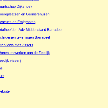
uurtschap Dijkshoek
oerepleatsen en Gerniershuzen
vacues en Emigranten
riefhoofden-Adv Middenstand Barradeel
childerijen tekeningen Barradeel
nterviews met vissers
onen en werken aan de Zeedijk
eedijk visserij
ns
urs
t
ebsite