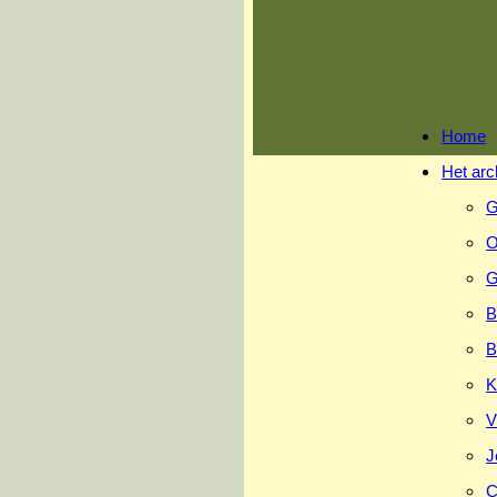
Ga
naar
inhoud
Home
Het arc
G
O
G
B
B
K
V
J
C