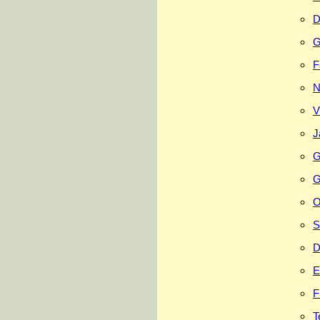
D
G
F
N
V
J
G
G
O
S
D
E
F
T