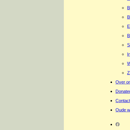
B
B
E
B
S
I
W
Z
Over o
Donate
Contac
Oude w