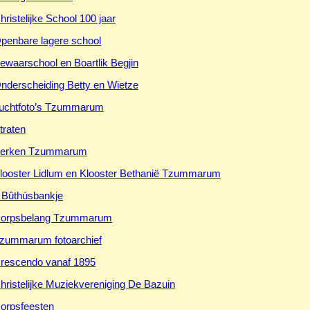
hristelijke School 100 jaar
penbare lagere school
ewaarschool en Boartlik Begjin
nderscheiding Betty en Wietze
uchtfoto’s Tzummarum
traten
erken Tzummarum
looster Lidlum en Klooster Bethanië Tzummarum
t Bûthúsbankje
orpsbelang Tzummarum
zummarum fotoarchief
rescendo vanaf 1895
hristelijke Muziekvereniging De Bazuin
orpsfeesten