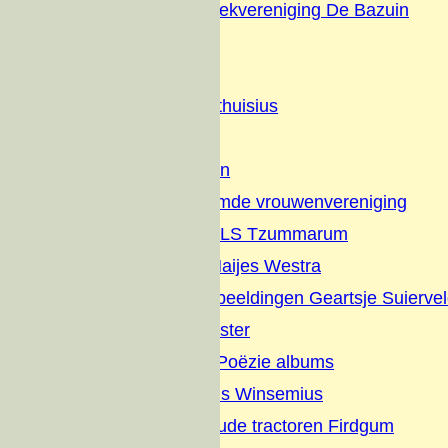
Christelijke Muziekvereniging De Bazuin
Dorpsfeesten
Diversen
Geschiedenis Althuisius
Families
Nut en Genoegen
Vrijzinnig hervormde vrouwenvereniging
Jaarverslagen OLS Tzummarum
Gedichten Jan Haijes Westra
Gedichten en Afbeeldingen Geartsje Suierve
Overlijdens Register
Sikke vertelt en Poëzie albums
Dagboek Albertus Winsemius
Elfstedentocht oude tractoren Firdgum