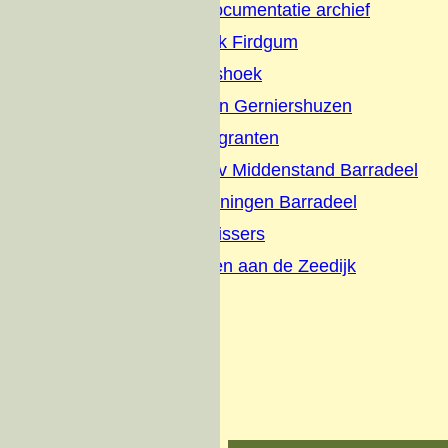
Firdgum Foto Documentatie archief
Terpenonderzoek Firdgum
Buurtschap Dijkshoek
Boerepleatsen en Gerniershuzen
Evacues en Emigranten
Briefhoofden-Adv Middenstand Barradeel
Schilderijen tekeningen Barradeel
Interviews met vissers
Wonen en werken aan de Zeedijk
Zeedijk visserij
Over ons
Donateurs
Contact
Oude website