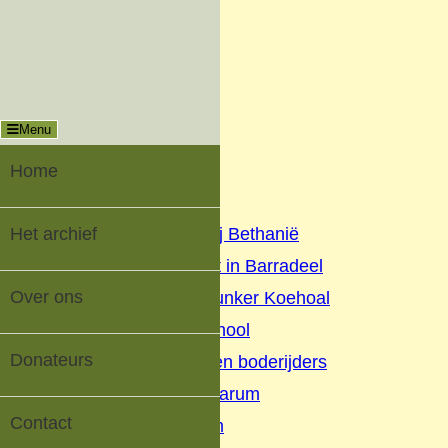
Menu
Sluiten
Oud-Tzummarum |
Digitaal Dorpsarchief
Menu
Home
Het archief
Home
▼
Het archief
Geschiedenis Nij Bethanië
Oorlog en verzet in Barradeel
Over ons
Geschiedenis Bunker Koehoal
Buurtschap Koehool
Donateurs
Beurtschippers en boderijders
Kaatsen Tzummarum
Contact
V.V. Tzummarum