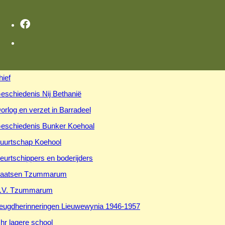
hief
eschiedenis Nij Bethanië
orlog en verzet in Barradeel
eschiedenis Bunker Koehoal
uurtschap Koehool
eurtschippers en boderijders
aatsen Tzummarum
.V. Tzummarum
eugdherinneringen Lieuwewynia 1946-1957
hr lagere school