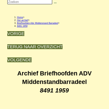
Zoek
op
deze
Home
>
Het archief
>
Briefhoofden-Adv Middenstand Barradeel
>
site
8491 1959
VORIGE
TERUG NAAR OVERZICHT
VOLGENDE
Archief Briefhoofden ADV
Middenstandbarradeel
8491 1959