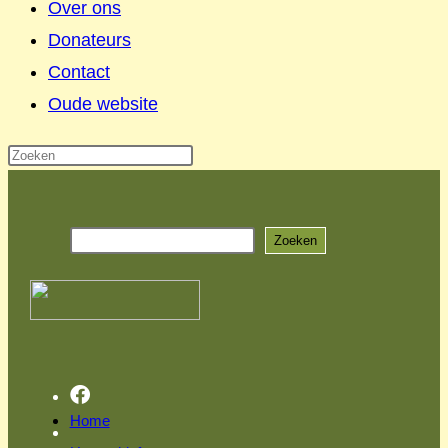
Over ons
Donateurs
Contact
Oude website
Ga
naar
Zoeken
inhoud
Zoeken
Home