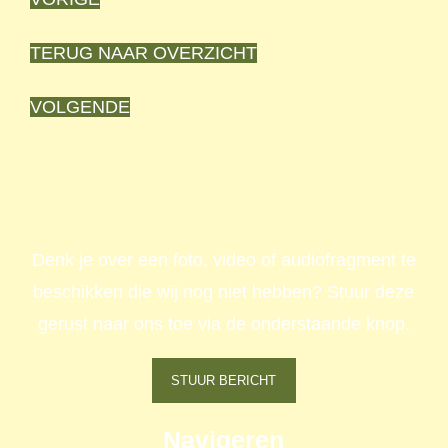
TERUG NAAR OVERZICHT
VOLGENDE
Denk je over een foto, video of audiofragment te
beschikken die wij nog niet hebben? Stuur deze
gerust naar ons toe via de onderstaande knop.
STUUR BERICHT
Navigeren