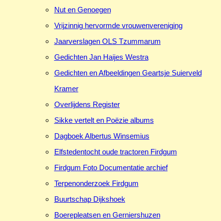
Nut en Genoegen
Vrijzinnig hervormde vrouwenvereniging
Jaarverslagen OLS Tzummarum
Gedichten Jan Haijes Westra
Gedichten en Afbeeldingen Geartsje Suierveld
Kramer
Overlijdens Register
Sikke vertelt en Poëzie albums
Dagboek Albertus Winsemius
Elfstedentocht oude tractoren Firdgum
Firdgum Foto Documentatie archief
Terpenonderzoek Firdgum
Buurtschap Dijkshoek
Boerepleatsen en Gerniershuzen