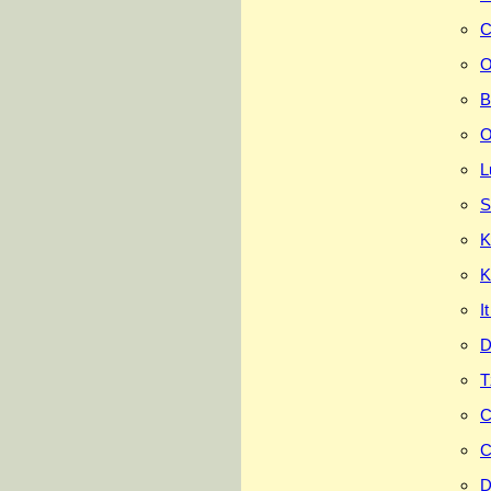
C
O
B
O
L
S
K
K
I
D
T
C
C
D