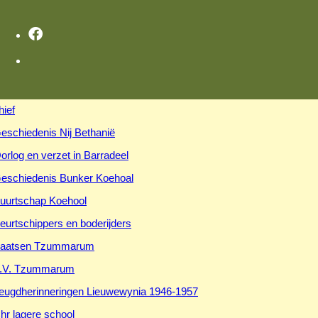
hief
eschiedenis Nij Bethanië
orlog en verzet in Barradeel
eschiedenis Bunker Koehoal
uurtschap Koehool
eurtschippers en boderijders
aatsen Tzummarum
.V. Tzummarum
eugdherinneringen Lieuwewynia 1946-1957
hr lagere school