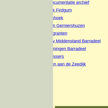
Firdgum Foto Documentatie archief
Terpenonderzoek Firdgum
Buurtschap Dijkshoek
Boerepleatsen en Gerniershuzen
Evacues en Emigranten
Briefhoofden-Adv Middenstand Barradeel
Schilderijen tekeningen Barradeel
Interviews met vissers
Wonen en werken aan de Zeedijk
Zeedijk visserij
Over ons
Donateurs
Contact
Oude website