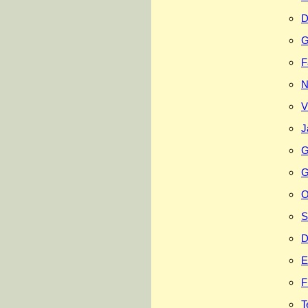
D
G
F
N
V
J
G
G
O
S
D
E
F
T