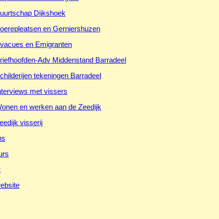
uurtschap Dijkshoek
oerepleatsen en Gerniershuzen
vacues en Emigranten
riefhoofden-Adv Middenstand Barradeel
childerijen tekeningen Barradeel
nterviews met vissers
onen en werken aan de Zeedijk
eedijk visserij
ns
urs
t
ebsite