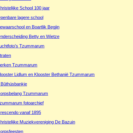
hristelijke School 100 jaar
penbare lagere school
ewaarschool en Boartlik Begjin
nderscheiding Betty en Wietze
uchtfoto’s Tzummarum
traten
erken Tzummarum
looster Lidlum en Klooster Bethanië Tzummarum
t Bûthúsbankje
orpsbelang Tzummarum
zummarum fotoarchief
rescendo vanaf 1895
hristelijke Muziekvereniging De Bazuin
orpsfeesten