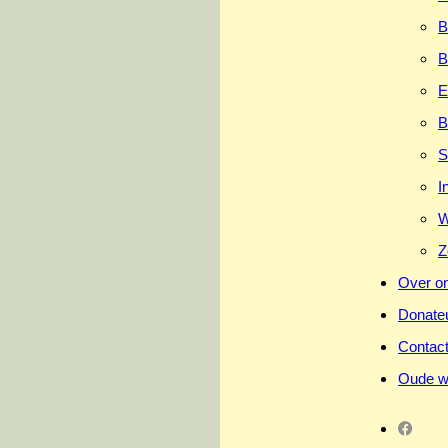
B
B
E
B
S
I
W
Z
Over o
Donate
Contac
Oude w