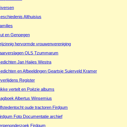
iversen
eschiedenis Althuisius
amilies
ut en Genoegen
rijzinnig hervormde vrouwenvereniging
aarverslagen OLS Tzummarum
edichten Jan Haijes Westra
edichten en Afbeeldingen Geartsje Suierveld Kramer
verlijdens Register
ikke vertelt en Poëzie albums
agboek Albertus Winsemius
lfstedentocht oude tractoren Firdgum
irdgum Foto Documentatie archief
erpenonderzoek Firdgum