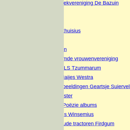
Christelijke Muziekvereniging De Bazuin
Dorpsfeesten
Diversen
Geschiedenis Althuisius
Families
Nut en Genoegen
Vrijzinnig hervormde vrouwenvereniging
Jaarverslagen OLS Tzummarum
Gedichten Jan Haijes Westra
Gedichten en Afbeeldingen Geartsje Suierve
Overlijdens Register
Sikke vertelt en Poëzie albums
Dagboek Albertus Winsemius
Elfstedentocht oude tractoren Firdgum