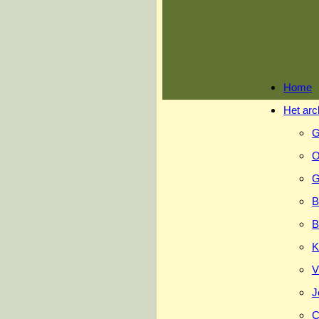
Ga
naar
inhoud
Home
Het arc
G
O
G
B
B
K
V
J
C