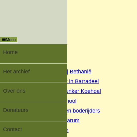
Menu
Sluiten
Oud-Tzummarum |
Digitaal Dorpsarchief
Menu
Home
Het archief
Home
▼
Het archief
Geschiedenis Nij Bethanië
Oorlog en verzet in Barradeel
Over ons
Geschiedenis Bunker Koehoal
Buurtschap Koehool
Donateurs
Beurtschippers en boderijders
Kaatsen Tzummarum
Contact
V.V. Tzummarum