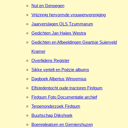
Nut en Genoegen
Vrijzinnig hervormde vrouwenvereniging
Jaarverslagen OLS Tzummarum
Gedichten Jan Haijes Westra
Gedichten en Afbeeldingen Geartsje Suierveld
Kramer
Overlijdens Register
Sikke vertelt en Poëzie albums
Dagboek Albertus Winsemius
Elfstedentocht oude tractoren Firdgum
Firdgum Foto Documentatie archief
Terpenonderzoek Firdgum
Buurtschap Dijkshoek
Boerepleatsen en Gerniershuzen