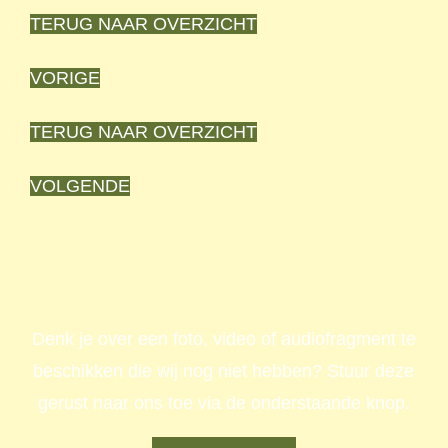
TERUG NAAR OVERZICHT
VORIGE
TERUG NAAR OVERZICHT
VOLGENDE
Denk je over een foto, video of audiofragment te
beschikken die wij nog niet hebben? Stuur deze
gerust naar ons toe via de onderstaande knop.