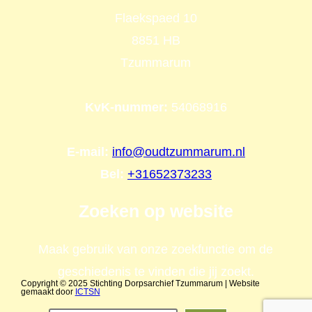
Flaekspaed 10
8851 HB
Tzummarum
KvK-nummer:
54068916
E-mail:
info@oudtzummarum.nl
Bel:
+31652373233
Zoeken op website
Maak gebruik van onze zoekfunctie om de
geschiedenis te vinden die jij zoekt.
Copyright © 2025 Stichting Dorpsarchief Tzummarum | Website
gemaakt door
ICTSN