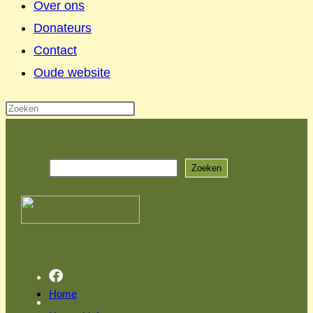
Over ons
Donateurs
Contact
Oude website
Ga
naar
Zoeken
inhoud
Zoeken
Home