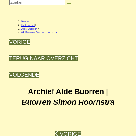
Zoek
op
deze
Home
>
Het archief
>
Alde Buorren
>
site
87 Buorren Simon Hoornstra
VORIGE
TERUG NAAR OVERZICHT
VOLGENDE
Archief Alde Buorren
|
Buorren Simon Hoornstra
VORIGE