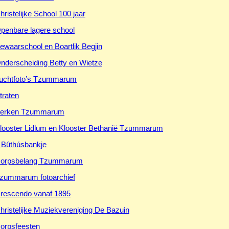
hristelijke School 100 jaar
penbare lagere school
ewaarschool en Boartlik Begjin
nderscheiding Betty en Wietze
uchtfoto’s Tzummarum
traten
erken Tzummarum
looster Lidlum en Klooster Bethanië Tzummarum
t Bûthúsbankje
orpsbelang Tzummarum
zummarum fotoarchief
rescendo vanaf 1895
hristelijke Muziekvereniging De Bazuin
orpsfeesten