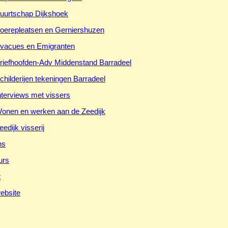
uurtschap Dijkshoek
oerepleatsen en Gerniershuzen
vacues en Emigranten
riefhoofden-Adv Middenstand Barradeel
childerijen tekeningen Barradeel
nterviews met vissers
onen en werken aan de Zeedijk
eedijk visserij
ns
urs
t
ebsite