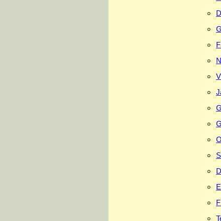
D
G
F
N
V
J
G
G
O
S
D
E
F
T