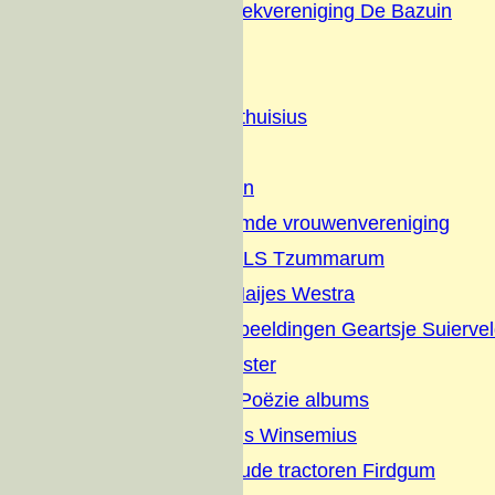
Christelijke Muziekvereniging De Bazuin
Dorpsfeesten
Diversen
Geschiedenis Althuisius
Families
Nut en Genoegen
Vrijzinnig hervormde vrouwenvereniging
Jaarverslagen OLS Tzummarum
Gedichten Jan Haijes Westra
Gedichten en Afbeeldingen Geartsje Suierve
Overlijdens Register
Sikke vertelt en Poëzie albums
Dagboek Albertus Winsemius
Elfstedentocht oude tractoren Firdgum