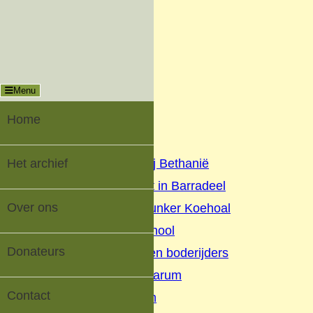
Menu
Sluiten
Oud-Tzummarum |
Digitaal Dorpsarchief
Menu
Home
Het archief
Home
▼
Het archief
Geschiedenis Nij Bethanië
Oorlog en verzet in Barradeel
Over ons
Geschiedenis Bunker Koehoal
Buurtschap Koehool
Donateurs
Beurtschippers en boderijders
Kaatsen Tzummarum
Contact
V.V. Tzummarum