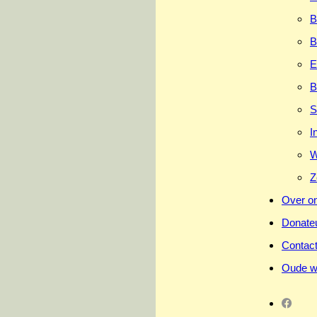
B
B
E
B
S
I
W
Z
Over o
Donate
Contac
Oude w