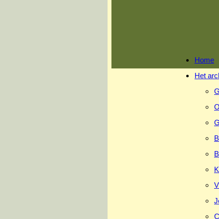
Ga
naar
inhoud
Home
Het arc
G
O
G
B
B
K
V
J
C