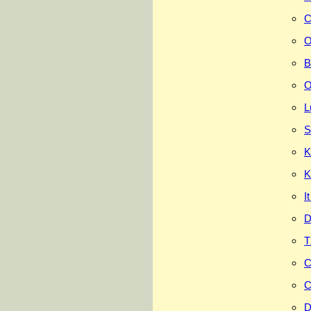
C
O
B
O
L
S
K
K
I
D
T
C
C
D