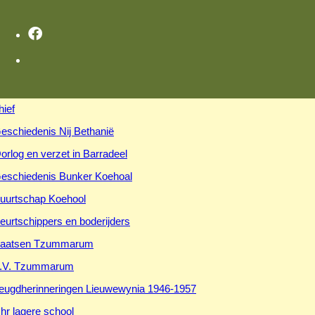
hief
eschiedenis Nij Bethanië
orlog en verzet in Barradeel
eschiedenis Bunker Koehoal
uurtschap Koehool
eurtschippers en boderijders
aatsen Tzummarum
.V. Tzummarum
eugdherinneringen Lieuwewynia 1946-1957
hr lagere school