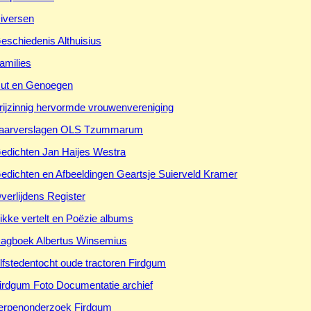
iversen
eschiedenis Althuisius
amilies
ut en Genoegen
rijzinnig hervormde vrouwenvereniging
aarverslagen OLS Tzummarum
edichten Jan Haijes Westra
edichten en Afbeeldingen Geartsje Suierveld Kramer
verlijdens Register
ikke vertelt en Poëzie albums
agboek Albertus Winsemius
lfstedentocht oude tractoren Firdgum
irdgum Foto Documentatie archief
erpenonderzoek Firdgum