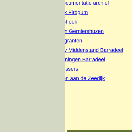
Firdgum Foto Documentatie archief
Terpenonderzoek Firdgum
Buurtschap Dijkshoek
Boerepleatsen en Gerniershuzen
Evacues en Emigranten
Briefhoofden-Adv Middenstand Barradeel
Schilderijen tekeningen Barradeel
Interviews met vissers
Wonen en werken aan de Zeedijk
Zeedijk visserij
Over ons
Donateurs
Contact
Oude website